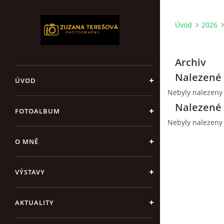
Úvod
2026
Archiv
Nalezené 
ÚVOD
Nebyly nalezeny
Nalezené 
FOTOALBUM
Nebyly nalezeny
O MNĚ
VÝSTAVY
AKTUALITY