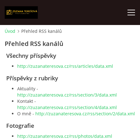
Úvod
Přehled RSS kanálů
ÚVOD
Přehled RSS kanálů
Všechny příspěvky
FOTOALBUM
http://zuzanateresova.cz/rss/articles/data.xml
O MNĚ
Příspěvky z rubriky
Aktuality -
http://zuzanateresova.cz/rss/section/3/data.xml
VÝSTAVY
Kontakt -
http://zuzanateresova.cz/rss/section/4/data.xml
O mně -
http://zuzanateresova.cz/rss/section/2/data.xml
AKTUALITY
Fotografie
KONTAKT
http://zuzanateresova.cz/rss/photos/data.xml