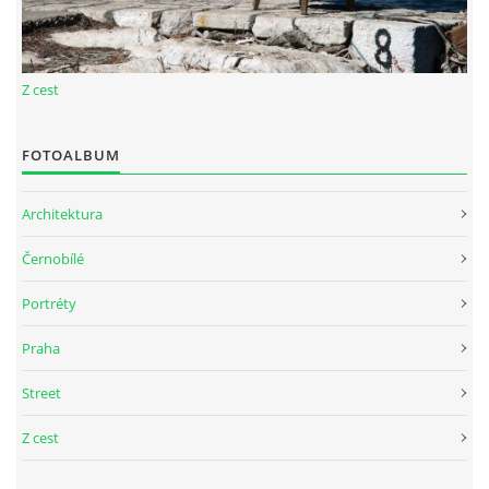
Z cest
FOTOALBUM
Architektura
Černobílé
Portréty
Praha
Street
Z cest