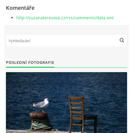
Komentáře
http://zuzanateresova.cz/rss/comments/data.xml
© 2026 eStránky.cz
|
RSS
POSLEDNÍ FOTOGRAFIE