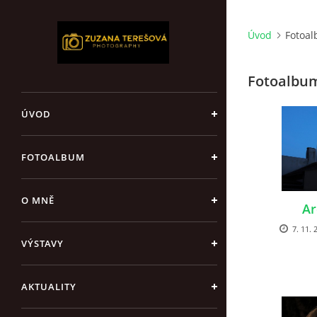
Úvod
Fotoa
Fotoalbu
ÚVOD
FOTOALBUM
O MNĚ
Ar
7. 11. 
VÝSTAVY
AKTUALITY