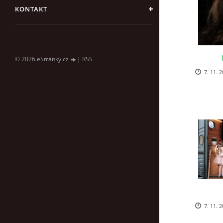
KONTAKT
© 2026 eStránky.cz
|
RSS
7. 11. 2
7. 11. 2