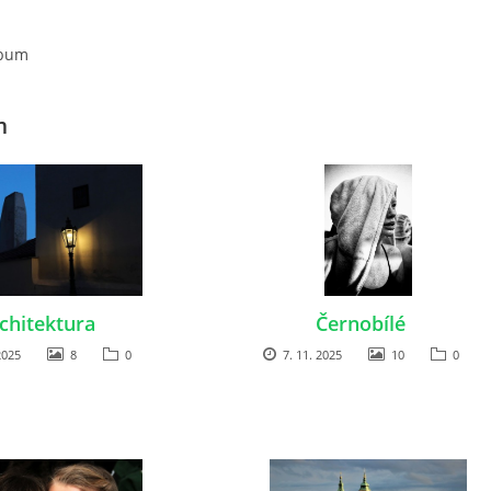
lbum
m
chitektura
Černobílé
2025
8
0
7. 11. 2025
10
0