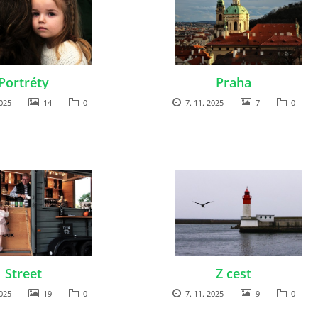
Portréty
Praha
025
14
0
7. 11. 2025
7
0
Street
Z cest
025
19
0
7. 11. 2025
9
0