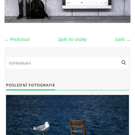
© 2026 eStránky.cz
|
RSS
← Předchozí
Zpět do složky
Další →
POSLEDNÍ FOTOGRAFIE