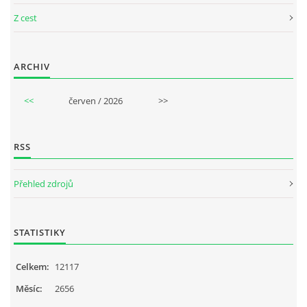
Z cest
ARCHIV
<<
červen / 2026
>>
RSS
Přehled zdrojů
STATISTIKY
Celkem:
12117
Měsíc:
2656