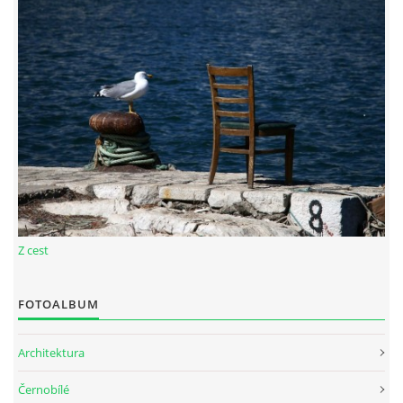
© 2026 eStránky.cz
|
RSS
Z cest
FOTOALBUM
Architektura
Černobílé