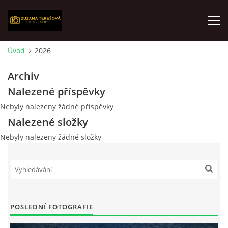
Úvod
2026
ÚVOD
Archiv
Nalezené příspěvky
FOTOALBUM
Nebyly nalezeny žádné příspěvky
Nalezené složky
O MNĚ
Nebyly nalezeny žádné složky
VÝSTAVY
AKTUALITY
POSLEDNÍ FOTOGRAFIE
KONTAKT