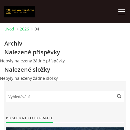
Úvod
2026
04
ÚVOD
Archiv
Nalezené příspěvky
FOTOALBUM
Nebyly nalezeny žádné příspěvky
Nalezené složky
O MNĚ
Nebyly nalezeny žádné složky
VÝSTAVY
AKTUALITY
POSLEDNÍ FOTOGRAFIE
KONTAKT