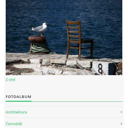
© 2026 eStránky.cz
|
RSS
Z cest
FOTOALBUM
Architektura
Černobílé